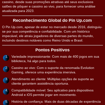
cassino, desde suas promoções atrativas até seus exclusivos
salões de pôquer e cassino ao vivo, para fornecer uma análise
atualizada para 2023.
Reconhecimento Global do Pin Up.com
O Pin Up.com, apesar de estar no mercado desde 2016, distinguiu-
se por sua competência e confiabilidade. Com um histórico
impecável, ele atraiu jogadores de diversas partes do mundo,
incluindo destinos notáveis como Reino Unido e Brasil.
Pontos Positivos
Variedade impressionante: Com mais de 400 jogos em sua
biblioteca, há algo para todos.
Cassino ao vivo: Com o suporte da renomada Evolution
Gaming, oferece uma experiência imersiva.
Atendimento ao cliente: Múltiplas opções de suporte ao
cliente garantem assistência oportuna.
Compatibilidade móvel: Seu aplicativo para dispositivos
Android e iOS permite jogar em movimento.
História de confiança: Mais de duas décadas de experiência