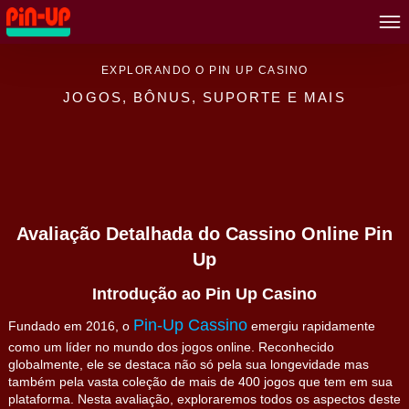
EXPLORANDO O PIN UP CASINO
JOGOS, BÔNUS, SUPORTE E MAIS
Avaliação Detalhada do Cassino Online Pin
Up
Introdução ao Pin Up Casino
Pin-Up Cassino
Fundado em 2016, o
emergiu rapidamente
como um líder no mundo dos jogos online. Reconhecido
globalmente, ele se destaca não só pela sua longevidade mas
também pela vasta coleção de mais de 400 jogos que tem em sua
plataforma. Nesta avaliação, exploraremos todos os aspectos deste